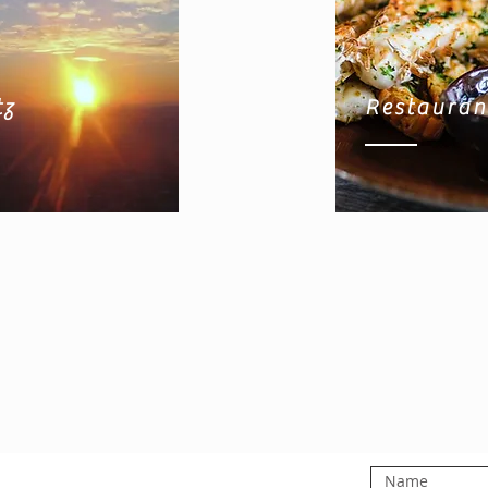
tz
Restauran