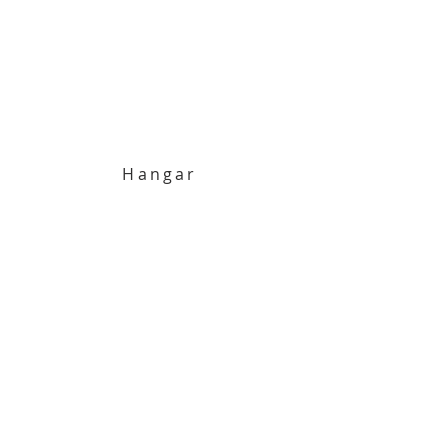
Hangar
Wir wünschen viel Spaß beim
Stöbern, Schauen und Träumen!!!
Zur Seite
Anreise